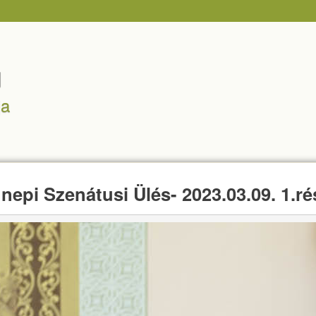
Ugrás a tartalomra
ja
epi Szenátusi Ülés- 2023.03.09. 1.ré