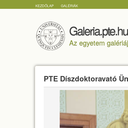
FŐMENÜ
KEZDŐLAP
GALÉRIÁK
Galeria.pte.hu
Az egyetem galériá
PTE Díszdoktoravató Ünn