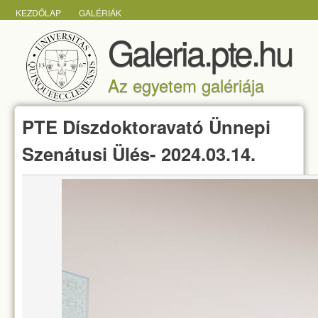
FŐMENÜ
Ugrás a tartalomra
KEZDŐLAP
GALÉRIÁK
Galeria.pte.hu
Az egyetem galériája
PTE Díszdoktoravató Ünnepi
Szenátusi Ülés- 2024.03.14.